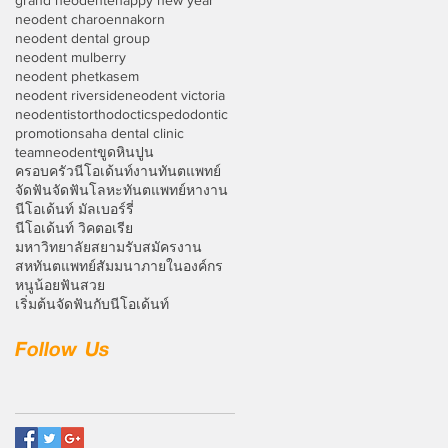
neodent charoennakorn
neodent dental group
neodent mulberry
neodent phetkasem
neodent riverside
neodent victoria
neodentist
orthodoctics
pedodontic
promotion
saha dental clinic
teamneodent
ขูดหินปูน
ครอบครัวนีโอเด้นท์
งานทันตแพทย์
จัดฟัน
จัดฟันโลหะ
ทันตแพทย์หางาน
นีโอเด้นท์ มัลเบอร์รี่
นีโอเด้นท์ วิคตอเรีย
มหาวิทยาลัยสยาม
รับสมัครงาน
สหทันตแพทย์
สัมมนาภายในองค์กร
หนูน้อยฟันสวย
เริ่มต้นจัดฟันกับนีโอเด้นท์
Follow Us