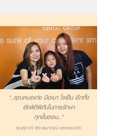
"..คุณหมอเก่ง มือเบา ใจเย็น อีกทั้ง
ยังพิถีพิถันในการรักษา
ทุกขั้นตอน.."
คุณสุภาณี สุภิณธนาภรณ์ และครอบครัว