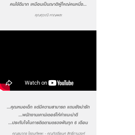
คนไข้ดีมาก เหมือนเป็นญาติผู้ใหญ่คนหนึ่ง...
คุณศุวะณี หาญพละ
...คุณหมอเด็ก แต่มีความสามารถ แถมยังน่ารัก
...พนักงานเคาน์เตอร์ให้คำแนะนำดี
...ประทับใจในการติดตามตรวจฟันทุก 6 เดือน
คุณธนาภร โรจนทัพพะ - คุณกิตติ์ธเนศ สิทธิ์ภานุวงศ์