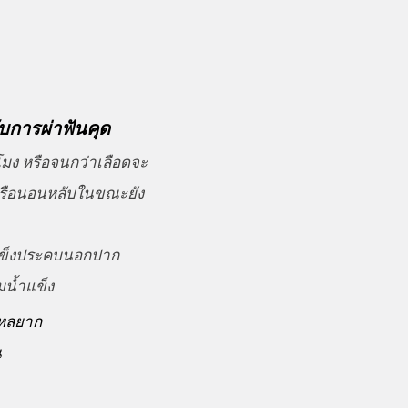
ับการผ่าฟันคุด
วโมง หรือจนกว่าเลือดจะ
หรือนอนหลับในขณะยัง
แข็งประคบนอกปาก
มน้ำแข็ง
ไหลยาก
น