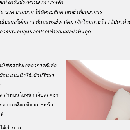
กอฮอล์ งดรับประทานอาหารรสจัด
่น ปวด บวมมาก ให้นัดพบทันตแพทย์ เพื่อดูอาการ
รเย็บแผลให้สมาน ทันตแพทย์จะนัดมาตัดไหมภายใน 1 สัปดาห์ ห
ด ควรประคบอุ่นนอกปากบริเวณแผลผ่าฟันคุด
นไข้ควรสังเกตอาการดังต่อ
ซ้อน แนะนำให้เข้าปรึกษา
ด
ประสาทบนใบหน้า เจ็บและชา
าง คาง เหงือก มีอาการหน้า
ห์
กได้ลำบาก