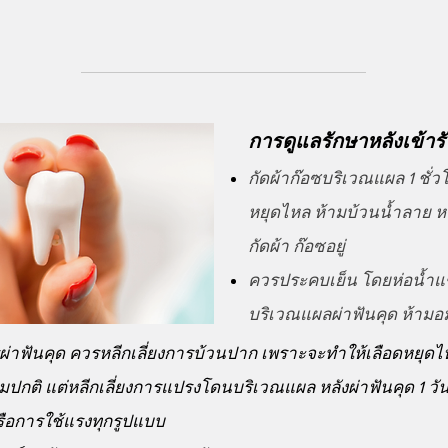
การดูแลรักษาหลังเข้าร
กัดผ้าก๊อซบริเวณแผล 1 ชั่
หยุดไหล ห้ามบ้วนน้ำลาย 
กัดผ้า ก๊อซอยู่
ควรประคบเย็น โดยห่อน้ำ
บริเวณแผลผ่าฟันคุด ห้ามอ
รผ่าฟันคุด ควรหลีกเลี่ยงการบ้วนปาก เพราะจะทำให้เลือดหยุด
กติ แต่หลีกเลี่ยงการแปรงโดนบริเวณแผล หลังผ่าฟันคุด 1 วั
ือการใช้แรงทุกรูปแบบ