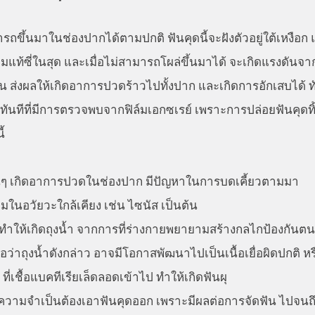
ามารถขึ้นมาในช่องปากได้ตามปกติ ฟันคุดนี้จะฝังตัวอยู่ใต้เหงื
มแท้ซี่ในสุด และเมื่อไม่สามารถโผล่ขึ้นมาได้ จะเกิดแรงดัน
ื่น ส่งผลให้เกิดอาการปวดร้าวไปทั้งปาก และเกิดการอักเสบได้
ทันทีที่มีการตรวจพบจากฟิล์มเอกซเรย์ เพราะการปล่อยฟันคุดทิ้
ี้
ื่นๆ เกิดอาการปวดในช่องปาก มีปัญหาในการบดเคี้ยวตามมา
ในอวัยวะใกล้เคียง เช่น ไซนัส เป็นต้น
ำให้เกิดถุงน้ำ จากการที่ร่างกายพยายามสร้างกลไกป้องกันตน
ว่าถุงน้ำดังกล่าว อาจมีโอกาสพัฒนาไปเป็นเนื้อเยื่อผิดปกติ หร
ที่เชื้อแบคทีเรียเล็ดลอดเข้าไป ทำให้เกิดฟันผุ
ีความจำเป็นต้องเอาฟันคุดออก เพราะมีผลต่อการจัดฟัน ไปจ