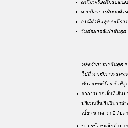
งดดื่มเครื่องดื่มแอล
หากมีอาการผิดปกติ เช
กรณีผ่าฟันคุด จะมีกา
วันต่อมาหลังผ่าฟันคุ
หลังทำการผ่าฟันคุด ค
ไปนี้ หากมีภาวะแทรก
ทันตแพทย์โดยเร็วที่สุ
อาการบาดเจ็บที่เส้น
บริเวณลิ้น ริมฝีปากล่
เบี้ยว นานกว่า 2 สัปดา
ขากรรไกรแข็ง อ้าปา