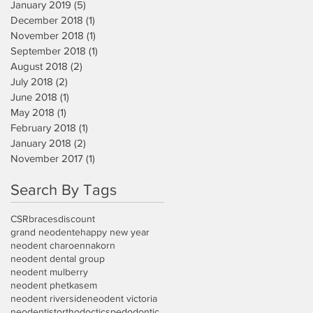
January 2019
(5)
5 posts
December 2018
(1)
1 post
November 2018
(1)
1 post
September 2018
(1)
1 post
August 2018
(2)
2 posts
July 2018
(2)
2 posts
June 2018
(1)
1 post
May 2018
(1)
1 post
February 2018
(1)
1 post
January 2018
(2)
2 posts
November 2017
(1)
1 post
Search By Tags
CSR
braces
discount
grand neodente
happy new year
neodent charoennakorn
neodent dental group
neodent mulberry
neodent phetkasem
neodent riverside
neodent victoria
neodentist
orthodoctics
pedodontic