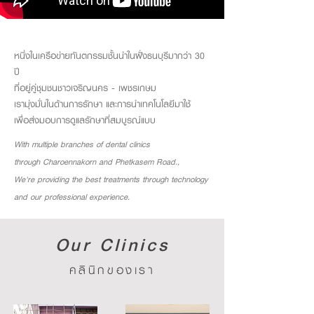
หนึ่งในเครือข่ายทันตกรรมชั้นนำในฝั่งธนบุรีมากว่า 30
ปี
ที่อยู่คู่ชุมชนชาวเจริญนคร - เพชรเกษม
เรามุ่งมั่นในด้านการรักษา และการนำเทคโนโลยีมาใช้
เพื่อส่งมอบการดูแลรักษาที่สมบูรณ์แบบ
With multiple branches of dental clinics
through Charoennakorn and Phetkasem Road.,
We're providing the best treatments through technology
and our professional experience.
Our Clinics
คลินิกของเรา